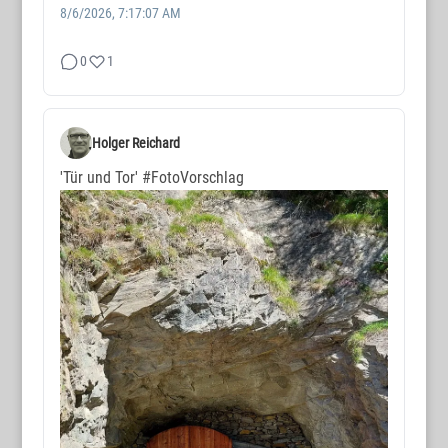
8/6/2026, 7:17:07 AM
0
1
Holger Reichard
'Tür und Tor'
#FotoVorschlag