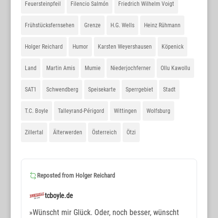
Feuersteinpfeil
Filencio Salmón
Friedrich Wilhelm Voigt
Frühstücksfernsehen
Grenze
H.G. Wells
Heinz Rühmann
Holger Reichard
Humor
Karsten Weyershausen
Köpenick
Land
Martin Amis
Mumie
Niederjochferner
Ollu Kawollu
SAT1
Schwendberg
Speisekarte
Sperrgebiet
Stadt
T.C. Boyle
Talleyrand-Périgord
Wittingen
Wolfsburg
Zillertal
Älterwerden
Österreich
Ötzi
Reposted from
Holger Reichard
tcboyle.de
»Wünscht mir Glück. Oder, noch besser, wünscht