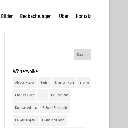
Bilder
Beobachtungen
Über
Kontakt
Wörterwolke
Aldous Huxley
Berlin
Braunschweig
Brome
Charly's Tiger
DDR
Deutschland
Douglas Adams
F. Scott Fitzgerald
Feuersteinpfeil
Filencio Salmón