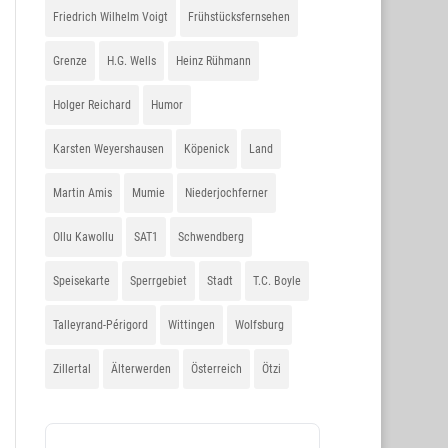
Friedrich Wilhelm Voigt
Frühstücksfernsehen
Grenze
H.G. Wells
Heinz Rühmann
Holger Reichard
Humor
Karsten Weyershausen
Köpenick
Land
Martin Amis
Mumie
Niederjochferner
Ollu Kawollu
SAT1
Schwendberg
Speisekarte
Sperrgebiet
Stadt
T.C. Boyle
Talleyrand-Périgord
Wittingen
Wolfsburg
Zillertal
Älterwerden
Österreich
Ötzi