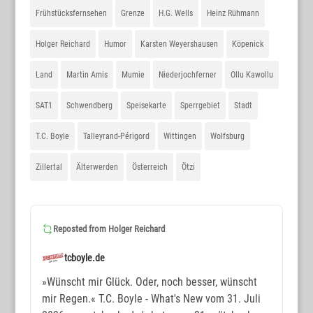
Frühstücksfernsehen
Grenze
H.G. Wells
Heinz Rühmann
Holger Reichard
Humor
Karsten Weyershausen
Köpenick
Land
Martin Amis
Mumie
Niederjochferner
Ollu Kawollu
SAT1
Schwendberg
Speisekarte
Sperrgebiet
Stadt
T.C. Boyle
Talleyrand-Périgord
Wittingen
Wolfsburg
Zillertal
Älterwerden
Österreich
Ötzi
Reposted from
Holger Reichard
tcboyle.de
»Wünscht mir Glück. Oder, noch besser, wünscht
mir Regen.« T.C. Boyle - What's New vom 31. Juli