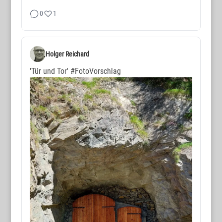
0
1
Holger Reichard
'Tür und Tor'
#FotoVorschlag