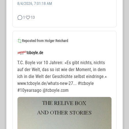
8/4/2026, 7:01:18 AM
1
13
WORTMAX
www.wortmax.de
Reposted from
Holger Reichard
Buchvorstellungen und Beobachtungen
tcboyle.de
www.wortmax.com
T.C. Boyle vor 10 Jahren: »Es gibt nichts, nichts
auf der Welt, das so ist wie der Moment, in dem
Das Kreativ-Netzwerk
ich in die Welt der Geschichte selbst eindringe.«
www.tcboyle.de/whats-new-27...
#tcboyle
KONTAKT
#10yearsago
@tcboyle.com
www.wortmax.net
Holger Reichard
E-Mail:
post@wortmax.net