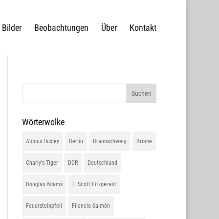
Bilder
Beobachtungen
Über
Kontakt
Wörterwolke
Aldous Huxley
Berlin
Braunschweig
Brome
Charly's Tiger
DDR
Deutschland
Douglas Adams
F. Scott Fitzgerald
Feuersteinpfeil
Filencio Salmón