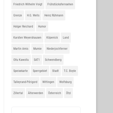
Friedrich Wilhelm Voigt
Frühstücksfernsehen
Grenze
H.G. Wells
Heinz Rühmann
Holger Reichard
Humor
Karsten Weyershausen
Köpenick
Land
Martin Amis
Mumie
Niederjochferner
Ollu Kawollu
SAT1
Schwendberg
Speisekarte
Sperrgebiet
Stadt
T.C. Boyle
Talleyrand-Périgord
Wittingen
Wolfsburg
Zillertal
Älterwerden
Österreich
Ötzi