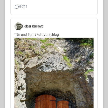
0
1
Holger Reichard
'Tür und Tor'
#FotoVorschlag