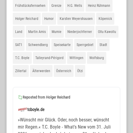
Frühstücksfernsehen
Grenze
H.G. Wells
Heinz Rühmann
Holger Reichard
Humor
Karsten Weyershausen
Köpenick
Land
Martin Amis
Mumie
Niederjochferner
Ollu Kawollu
SAT1
Schwendberg
Speisekarte
Sperrgebiet
Stadt
T.C. Boyle
Talleyrand-Périgord
Wittingen
Wolfsburg
Zillertal
Älterwerden
Österreich
Ötzi
Reposted from
Holger Reichard
tcboyle.de
»Wünscht mir Glück. Oder, noch besser, wünscht
mir Regen.« T.C. Boyle - What's New vom 31. Juli