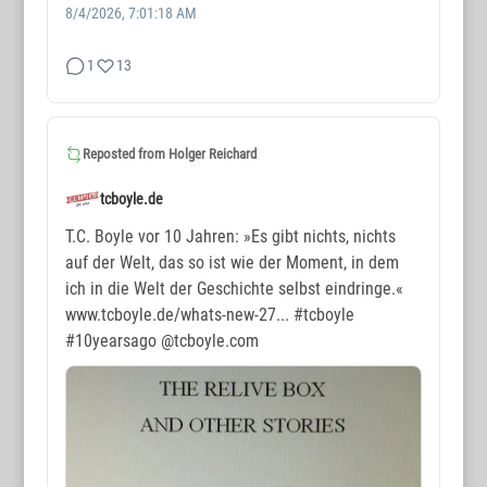
8/4/2026, 7:01:18 AM
1
13
WORTMAX
www.wortmax.de
Reposted from
Holger Reichard
Buchvorstellungen und Beobachtungen
tcboyle.de
www.wortmax.com
T.C. Boyle vor 10 Jahren: »Es gibt nichts, nichts
auf der Welt, das so ist wie der Moment, in dem
Das Kreativ-Netzwerk
ich in die Welt der Geschichte selbst eindringe.«
www.tcboyle.de/whats-new-27...
#tcboyle
KONTAKT
#10yearsago
@tcboyle.com
www.wortmax.net
Holger Reichard
E-Mail:
post@wortmax.net