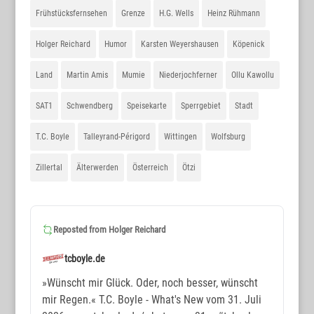
Frühstücksfernsehen
Grenze
H.G. Wells
Heinz Rühmann
Holger Reichard
Humor
Karsten Weyershausen
Köpenick
Land
Martin Amis
Mumie
Niederjochferner
Ollu Kawollu
SAT1
Schwendberg
Speisekarte
Sperrgebiet
Stadt
T.C. Boyle
Talleyrand-Périgord
Wittingen
Wolfsburg
Zillertal
Älterwerden
Österreich
Ötzi
Reposted from
Holger Reichard
tcboyle.de
»Wünscht mir Glück. Oder, noch besser, wünscht
mir Regen.« T.C. Boyle - What's New vom 31. Juli