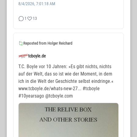
8/4/2026, 7:01:18 AM
1
13
WORTMAX
www.wortmax.de
Reposted from
Holger Reichard
Buchvorstellungen und Beobachtungen
tcboyle.de
www.wortmax.com
T.C. Boyle vor 10 Jahren: »Es gibt nichts, nichts
auf der Welt, das so ist wie der Moment, in dem
Das Kreativ-Netzwerk
ich in die Welt der Geschichte selbst eindringe.«
www.tcboyle.de/whats-new-27...
#tcboyle
KONTAKT
#10yearsago
@tcboyle.com
www.wortmax.net
Holger Reichard
E-Mail:
post@wortmax.net