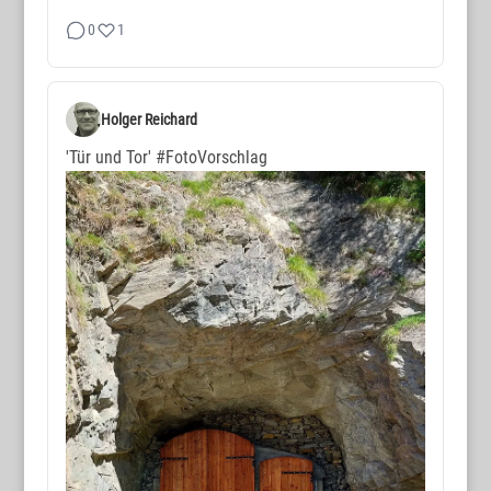
0
1
Holger Reichard
'Tür und Tor'
#FotoVorschlag