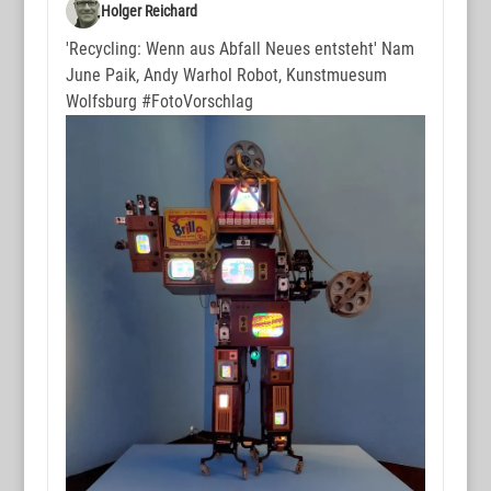
www.wortmax.de
Holger Reichard
Buchvorstellungen und Beobachtungen
'Recycling: Wenn aus Abfall Neues entsteht' Nam
June Paik, Andy Warhol Robot, Kunstmuesum
www.wortmax.com
Wolfsburg
#FotoVorschlag
Das Kreativ-Netzwerk
KONTAKT
www.wortmax.net
Holger Reichard
E-Mail:
post@wortmax.net
RECHTLICHES
Impressum
Datenschutz