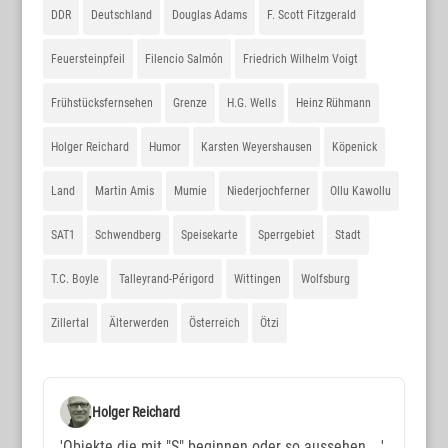
DDR
Deutschland
Douglas Adams
F. Scott Fitzgerald
Feuersteinpfeil
Filencio Salmón
Friedrich Wilhelm Voigt
Frühstücksfernsehen
Grenze
H.G. Wells
Heinz Rühmann
Holger Reichard
Humor
Karsten Weyershausen
Köpenick
Land
Martin Amis
Mumie
Niederjochferner
Ollu Kawollu
SAT1
Schwendberg
Speisekarte
Sperrgebiet
Stadt
T.C. Boyle
Talleyrand-Périgord
Wittingen
Wolfsburg
Zillertal
Älterwerden
Österreich
Ötzi
Holger Reichard
'Objekte die mit "S" beginnen oder so aussehen ...'