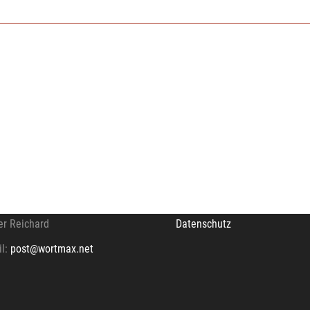
TAKT
RECHTLICHES
wortmax.net
Impressum
er Reichard
Datenschutz
il:
post@wortmax.net