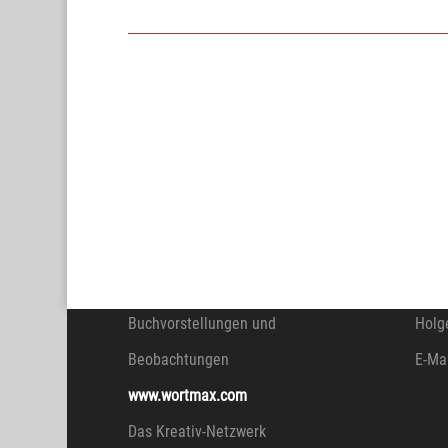
WORTMAX
KON
www.wortmax.de
www.
Buchvorstellungen und
Holg
Beobachtungen
E-Ma
www.wortmax.com
Das Kreativ-Netzwerk