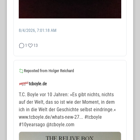
8/4/2026, 7:01:18 AM
1
13
WORTMAX
www.wortmax.de
Reposted from
Holger Reichard
Buchvorstellungen und Beobachtungen
tcboyle.de
www.wortmax.com
T.C. Boyle vor 10 Jahren: »Es gibt nichts, nichts
auf der Welt, das so ist wie der Moment, in dem
Das Kreativ-Netzwerk
ich in die Welt der Geschichte selbst eindringe.«
www.tcboyle.de/whats-new-27...
#tcboyle
KONTAKT
#10yearsago
@tcboyle.com
www.wortmax.net