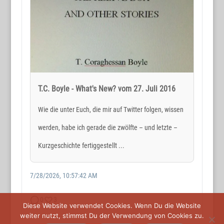
Holger Reichard
E-Mail:
post@wortmax.net
RECHTLICHES
Impressum
T.C. Boyle - What's New? vom 27. Juli 2016
Datenschutz
Wie die unter Euch, die mir auf Twitter folgen, wissen
werden, habe ich gerade die zwölfte – und letzte –
SOCIAL MEDIA
Kurzgeschichte fertiggestellt ...
7/28/2026, 10:57:42 AM
0
3
Diese Website verwendet Cookies. Wenn Du die Website
weiter nutzt, stimmst Du der Verwendung von Cookies zu.