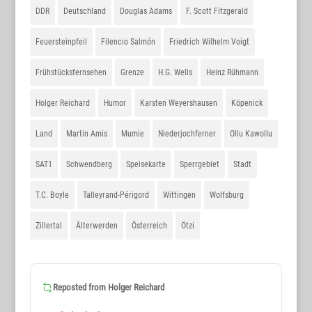
DDR
Deutschland
Douglas Adams
F. Scott Fitzgerald
Feuersteinpfeil
Filencio Salmón
Friedrich Wilhelm Voigt
Frühstücksfernsehen
Grenze
H.G. Wells
Heinz Rühmann
Holger Reichard
Humor
Karsten Weyershausen
Köpenick
Land
Martin Amis
Mumie
Niederjochferner
Ollu Kawollu
SAT1
Schwendberg
Speisekarte
Sperrgebiet
Stadt
T.C. Boyle
Talleyrand-Périgord
Wittingen
Wolfsburg
Zillertal
Älterwerden
Österreich
Ötzi
Reposted from
Holger Reichard