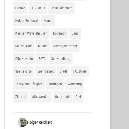
Grenze
H.G. Wells
Heinz Rühmann
Holger Reichard
Humor
Karsten Weyershausen
Köpenick
Land
Martin Amis
Mumie
Niederjochferner
Ollu Kawollu
SAT1
Schwendberg
Speisekarte
Sperrgebiet
Stadt
T.C. Boyle
Talleyrand-Périgord
Wittingen
Wolfsburg
Zillertal
Älterwerden
Österreich
Ötzi
Holger Reichard