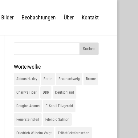
Bilder
Beobachtungen
Über
Kontakt
Wörterwolke
Aldous Huxley
Berlin
Braunschweig
Brome
Charly's Tiger
DDR
Deutschland
Douglas Adams
F. Scott Fitzgerald
Feuersteinpfeil
Filencio Salmón
Friedrich Wilhelm Voigt
Frühstücksfernsehen