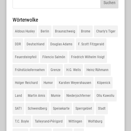
Wörterwolke
Aldous Huxley
Berlin
Braunschweig
Brome
Charly's Tiger
DDR
Deutschland
Douglas Adams
F. Scott Fitzgerald
Feuersteinpfeil
Filencio Salmón
Friedrich Wilhelm Voigt
Frühstücksfernsehen
Grenze
H.G. Wells
Heinz Rühmann
Holger Reichard
Humor
Karsten Weyershausen
Köpenick
Land
Martin Amis
Mumie
Niederjochferner
Ollu Kawollu
SAT1
Schwendberg
Speisekarte
Sperrgebiet
Stadt
T.C. Boyle
Talleyrand-Périgord
Wittingen
Wolfsburg