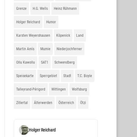
Grenze
H.G. Wells
Heinz Rühmann
Holger Reichard
Humor
Karsten Weyershausen
Köpenick
Land
Martin Amis
Mumie
Niederjochferner
Ollu Kawollu
SAT1
Schwendberg
Speisekarte
Sperrgebiet
Stadt
T.C. Boyle
Talleyrand-Périgord
Wittingen
Wolfsburg
Zillertal
Älterwerden
Österreich
Ötzi
Holger Reichard