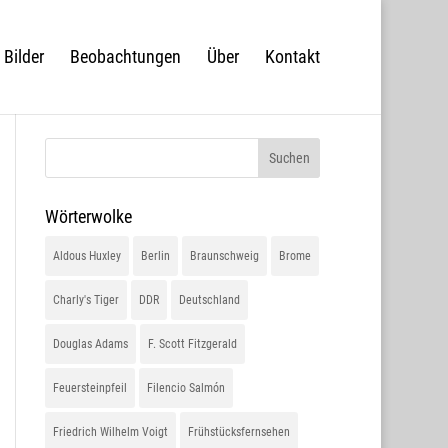
Bilder
Beobachtungen
Über
Kontakt
Wörterwolke
Aldous Huxley
Berlin
Braunschweig
Brome
Charly's Tiger
DDR
Deutschland
Douglas Adams
F. Scott Fitzgerald
Feuersteinpfeil
Filencio Salmón
Friedrich Wilhelm Voigt
Frühstücksfernsehen