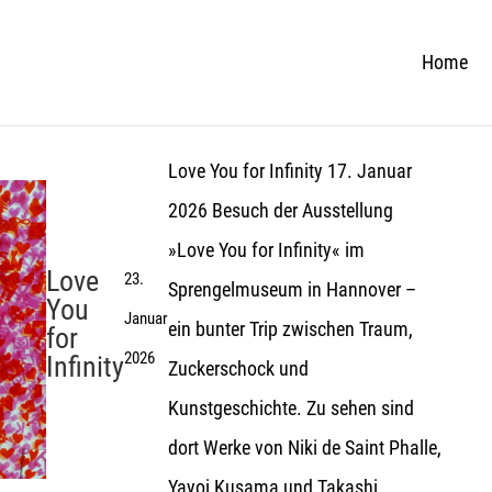
Home
Love You for Infinity 17. Januar
2026 Besuch der Ausstellung
»Love You for Infinity« im
Love
23.
Sprengelmuseum in Hannover –
You
Januar
ein bunter Trip zwischen Traum,
for
2026
Infinity
Zuckerschock und
Kunstgeschichte. Zu sehen sind
dort Werke von Niki de Saint Phalle,
Yayoi Kusama und Takashi...