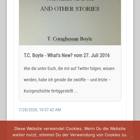
Holger Reichard
E-Mail:
post@wortmax.net
RECHTLICHES
Impressum
T.C. Boyle - What's New? vom 27. Juli 2016
Datenschutz
Wie die unter Euch, die mir auf Twitter folgen, wissen
werden, habe ich gerade die zwölfte – und letzte –
SOCIAL MEDIA
Kurzgeschichte fertiggestellt ...
7/28/2026, 10:57:42 AM
0
3
Diese Website verwendet Cookies. Wenn Du die Website
weiter nutzt, stimmst Du der Verwendung von Cookies zu.