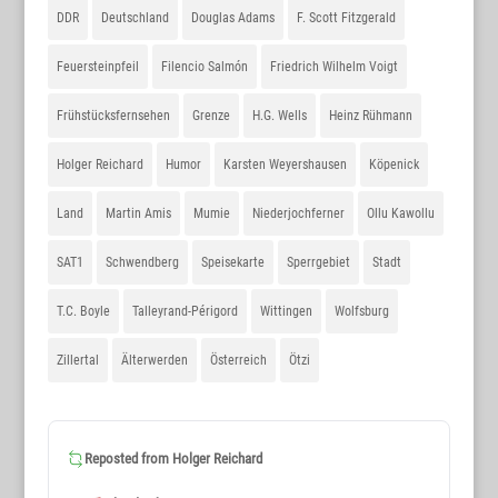
DDR
Deutschland
Douglas Adams
F. Scott Fitzgerald
Feuersteinpfeil
Filencio Salmón
Friedrich Wilhelm Voigt
Frühstücksfernsehen
Grenze
H.G. Wells
Heinz Rühmann
Holger Reichard
Humor
Karsten Weyershausen
Köpenick
Land
Martin Amis
Mumie
Niederjochferner
Ollu Kawollu
SAT1
Schwendberg
Speisekarte
Sperrgebiet
Stadt
T.C. Boyle
Talleyrand-Périgord
Wittingen
Wolfsburg
Zillertal
Älterwerden
Österreich
Ötzi
Reposted from
Holger Reichard