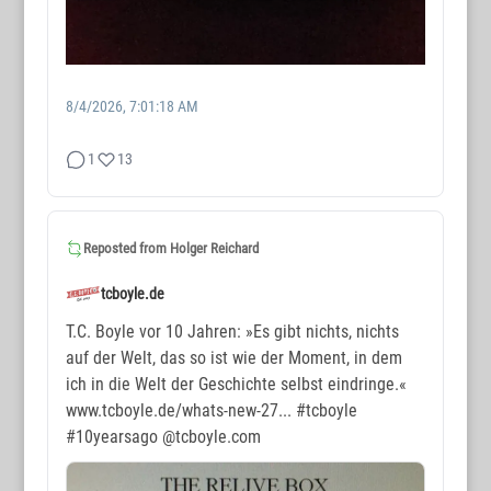
8/4/2026, 7:01:18 AM
1
13
WORTMAX
www.wortmax.de
Reposted from
Holger Reichard
Buchvorstellungen und Beobachtungen
tcboyle.de
www.wortmax.com
T.C. Boyle vor 10 Jahren: »Es gibt nichts, nichts
auf der Welt, das so ist wie der Moment, in dem
Das Kreativ-Netzwerk
ich in die Welt der Geschichte selbst eindringe.«
www.tcboyle.de/whats-new-27...
#tcboyle
KONTAKT
#10yearsago
@tcboyle.com
www.wortmax.net