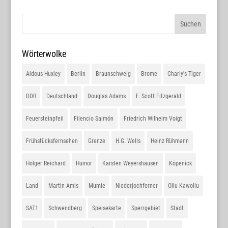
Wörterwolke
Aldous Huxley
Berlin
Braunschweig
Brome
Charly's Tiger
DDR
Deutschland
Douglas Adams
F. Scott Fitzgerald
Feuersteinpfeil
Filencio Salmón
Friedrich Wilhelm Voigt
Frühstücksfernsehen
Grenze
H.G. Wells
Heinz Rühmann
Holger Reichard
Humor
Karsten Weyershausen
Köpenick
Land
Martin Amis
Mumie
Niederjochferner
Ollu Kawollu
SAT1
Schwendberg
Speisekarte
Sperrgebiet
Stadt