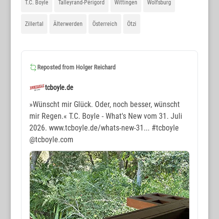
T.C. Boyle
Talleyrand-Périgord
Wittingen
Wolfsburg
Zillertal
Älterwerden
Österreich
Ötzi
Reposted from
Holger Reichard
tcboyle.de
»Wünscht mir Glück. Oder, noch besser, wünscht
mir Regen.« T.C. Boyle - What's New vom 31. Juli
2026. www.tcboyle.de/whats-new-31...
#tcboyle
@tcboyle.com