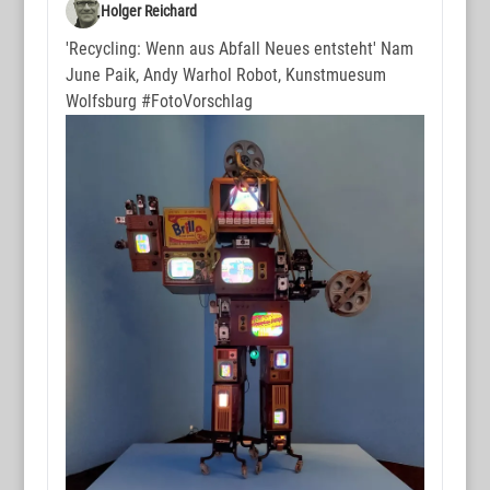
www.wortmax.de
Holger Reichard
Buchvorstellungen und Beobachtungen
'Recycling: Wenn aus Abfall Neues entsteht' Nam
June Paik, Andy Warhol Robot, Kunstmuesum
www.wortmax.com
Wolfsburg
#FotoVorschlag
Das Kreativ-Netzwerk
KONTAKT
www.wortmax.net
Holger Reichard
E-Mail:
post@wortmax.net
RECHTLICHES
Impressum
Datenschutz