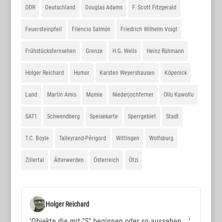
DDR
Deutschland
Douglas Adams
F. Scott Fitzgerald
Feuersteinpfeil
Filencio Salmón
Friedrich Wilhelm Voigt
Frühstücksfernsehen
Grenze
H.G. Wells
Heinz Rühmann
Holger Reichard
Humor
Karsten Weyershausen
Köpenick
Land
Martin Amis
Mumie
Niederjochferner
Ollu Kawollu
SAT1
Schwendberg
Speisekarte
Sperrgebiet
Stadt
T.C. Boyle
Talleyrand-Périgord
Wittingen
Wolfsburg
Zillertal
Älterwerden
Österreich
Ötzi
Holger Reichard
'Objekte die mit "S" beginnen oder so aussehen ...'