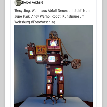
www.wortmax.de
Holger Reichard
Buchvorstellungen und Beobachtungen
'Recycling: Wenn aus Abfall Neues entsteht' Nam
June Paik, Andy Warhol Robot, Kunstmuesum
www.wortmax.com
Wolfsburg
#FotoVorschlag
Das Kreativ-Netzwerk
KONTAKT
www.wortmax.net
Holger Reichard
E-Mail:
post@wortmax.net
RECHTLICHES
Impressum
Datenschutz