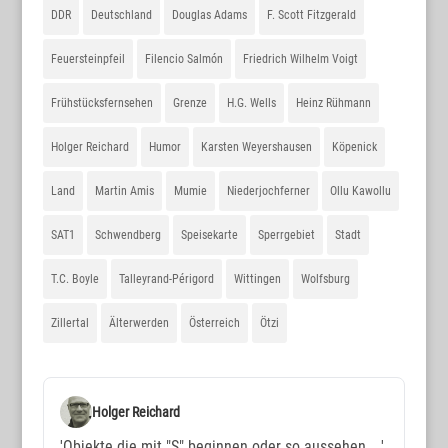
DDR
Deutschland
Douglas Adams
F. Scott Fitzgerald
Feuersteinpfeil
Filencio Salmón
Friedrich Wilhelm Voigt
Frühstücksfernsehen
Grenze
H.G. Wells
Heinz Rühmann
Holger Reichard
Humor
Karsten Weyershausen
Köpenick
Land
Martin Amis
Mumie
Niederjochferner
Ollu Kawollu
SAT1
Schwendberg
Speisekarte
Sperrgebiet
Stadt
T.C. Boyle
Talleyrand-Périgord
Wittingen
Wolfsburg
Zillertal
Älterwerden
Österreich
Ötzi
Holger Reichard
'Objekte die mit "S" beginnen oder so aussehen ...'