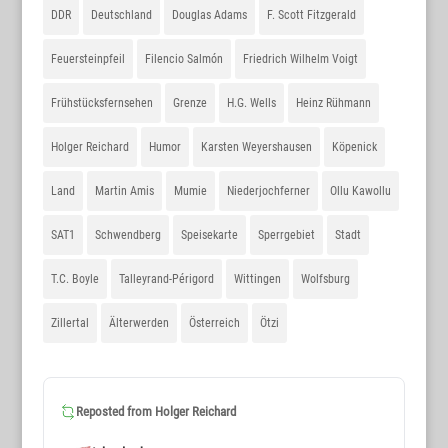
DDR
Deutschland
Douglas Adams
F. Scott Fitzgerald
Feuersteinpfeil
Filencio Salmón
Friedrich Wilhelm Voigt
Frühstücksfernsehen
Grenze
H.G. Wells
Heinz Rühmann
Holger Reichard
Humor
Karsten Weyershausen
Köpenick
Land
Martin Amis
Mumie
Niederjochferner
Ollu Kawollu
SAT1
Schwendberg
Speisekarte
Sperrgebiet
Stadt
T.C. Boyle
Talleyrand-Périgord
Wittingen
Wolfsburg
Zillertal
Älterwerden
Österreich
Ötzi
Reposted from
Holger Reichard