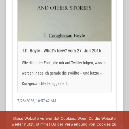
Holger Reichard
E-Mail:
post@wortmax.net
RECHTLICHES
Impressum
T.C. Boyle - What's New? vom 27. Juli 2016
Datenschutz
Wie die unter Euch, die mir auf Twitter folgen, wissen
werden, habe ich gerade die zwölfte – und letzte –
SOCIAL MEDIA
Kurzgeschichte fertiggestellt ...
7/28/2026, 10:57:42 AM
0
3
Diese Website verwendet Cookies. Wenn Du die Website
weiter nutzt, stimmst Du der Verwendung von Cookies zu.