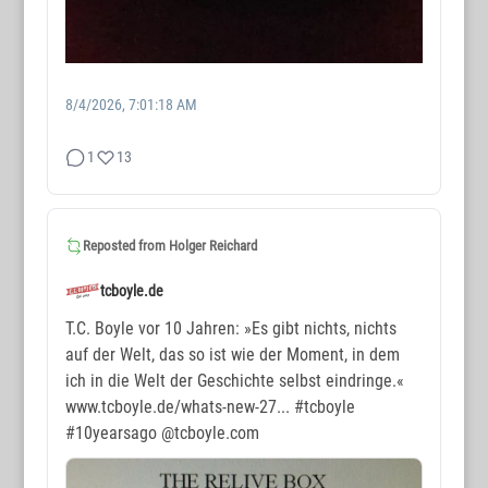
8/4/2026, 7:01:18 AM
1
13
WORTMAX
www.wortmax.de
Reposted from
Holger Reichard
Buchvorstellungen und Beobachtungen
tcboyle.de
www.wortmax.com
T.C. Boyle vor 10 Jahren: »Es gibt nichts, nichts
auf der Welt, das so ist wie der Moment, in dem
Das Kreativ-Netzwerk
ich in die Welt der Geschichte selbst eindringe.«
www.tcboyle.de/whats-new-27...
#tcboyle
KONTAKT
#10yearsago
@tcboyle.com
www.wortmax.net