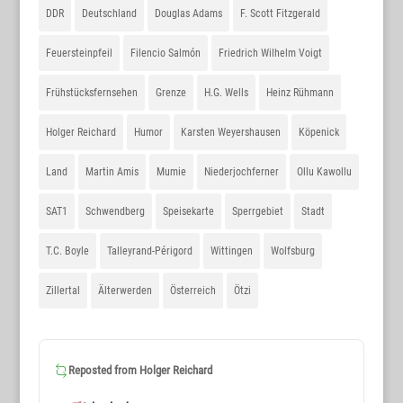
DDR
Deutschland
Douglas Adams
F. Scott Fitzgerald
Feuersteinpfeil
Filencio Salmón
Friedrich Wilhelm Voigt
Frühstücksfernsehen
Grenze
H.G. Wells
Heinz Rühmann
Holger Reichard
Humor
Karsten Weyershausen
Köpenick
Land
Martin Amis
Mumie
Niederjochferner
Ollu Kawollu
SAT1
Schwendberg
Speisekarte
Sperrgebiet
Stadt
T.C. Boyle
Talleyrand-Périgord
Wittingen
Wolfsburg
Zillertal
Älterwerden
Österreich
Ötzi
Reposted from
Holger Reichard