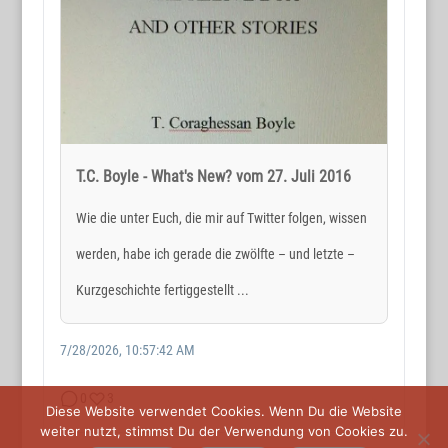
Holger Reichard
E-Mail:
post@wortmax.net
RECHTLICHES
Impressum
T.C. Boyle - What's New? vom 27. Juli 2016
Datenschutz
Wie die unter Euch, die mir auf Twitter folgen, wissen
werden, habe ich gerade die zwölfte – und letzte –
SOCIAL MEDIA
Kurzgeschichte fertiggestellt ...
7/28/2026, 10:57:42 AM
0
3
Diese Website verwendet Cookies. Wenn Du die Website
weiter nutzt, stimmst Du der Verwendung von Cookies zu.