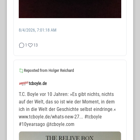
8/4/2026, 7:01:18 AM
1
13
WORTMAX
www.wortmax.de
Reposted from
Holger Reichard
Buchvorstellungen und Beobachtungen
tcboyle.de
www.wortmax.com
T.C. Boyle vor 10 Jahren: »Es gibt nichts, nichts
auf der Welt, das so ist wie der Moment, in dem
Das Kreativ-Netzwerk
ich in die Welt der Geschichte selbst eindringe.«
www.tcboyle.de/whats-new-27...
#tcboyle
KONTAKT
#10yearsago
@tcboyle.com
www.wortmax.net