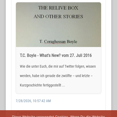
www.wortmax.net
Holger Reichard
E-Mail:
post@wortmax.net
RECHTLICHES
Impressum
T.C. Boyle - What's New? vom 27. Juli 2016
Datenschutz
Wie die unter Euch, die mir auf Twitter folgen, wissen
werden, habe ich gerade die zwölfte – und letzte –
SOCIAL MEDIA
Kurzgeschichte fertiggestellt ...
7/28/2026, 10:57:42 AM
0
3
Diese Website verwendet Cookies. Wenn Du die Website