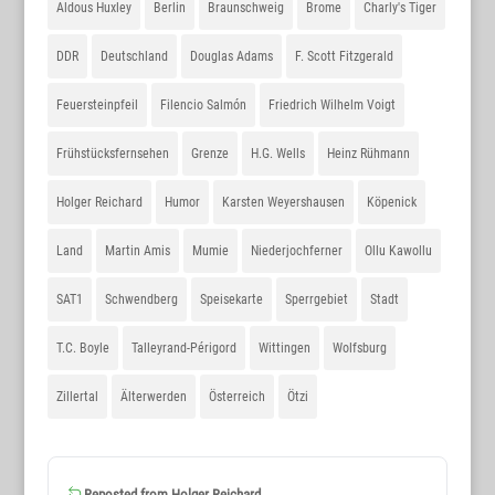
Aldous Huxley
Berlin
Braunschweig
Brome
Charly's Tiger
DDR
Deutschland
Douglas Adams
F. Scott Fitzgerald
Feuersteinpfeil
Filencio Salmón
Friedrich Wilhelm Voigt
Frühstücksfernsehen
Grenze
H.G. Wells
Heinz Rühmann
Holger Reichard
Humor
Karsten Weyershausen
Köpenick
Land
Martin Amis
Mumie
Niederjochferner
Ollu Kawollu
SAT1
Schwendberg
Speisekarte
Sperrgebiet
Stadt
T.C. Boyle
Talleyrand-Périgord
Wittingen
Wolfsburg
Zillertal
Älterwerden
Österreich
Ötzi
Reposted from
Holger Reichard