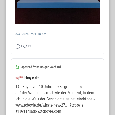
8/4/2026, 7:01:18 AM
1
13
WORTMAX
www.wortmax.de
Reposted from
Holger Reichard
Buchvorstellungen und Beobachtungen
tcboyle.de
www.wortmax.com
T.C. Boyle vor 10 Jahren: »Es gibt nichts, nichts
auf der Welt, das so ist wie der Moment, in dem
Das Kreativ-Netzwerk
ich in die Welt der Geschichte selbst eindringe.«
www.tcboyle.de/whats-new-27...
#tcboyle
KONTAKT
#10yearsago
@tcboyle.com