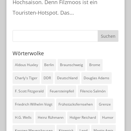
www.wortmax.de
Hochsaison. Denn Filzmoos ist ein
Buchvorstellungen und Beobachtungen
Touristen-Hotspot. Das...
www.wortmax.com
Das Kreativ-Netzwerk
KONTAKT
Wörterwolke
www.wortmax.net
Aldous Huxley
Berlin
Braunschweig
Brome
Holger Reichard
Charly's Tiger
DDR
Deutschland
Douglas Adams
E-Mail:
post@wortmax.net
F. Scott Fitzgerald
Feuersteinpfeil
Filencio Salmón
RECHTLICHES
Friedrich Wilhelm Voigt
Frühstücksfernsehen
Grenze
Impressum
H.G. Wells
Heinz Rühmann
Holger Reichard
Humor
Datenschutz
Karsten Weyershausen
Köpenick
Land
Martin Amis