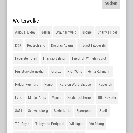
Wörterwolke
Aldous Huxley
Berlin
Braunschweig
Brome
Charly's Tiger
DDR
Deutschland
Douglas Adams
F. Scott Fitzgerald
Feuersteinpfeil
Filencio Salmón
Friedrich Wilhelm Voigt
Frühstücksfernsehen
Grenze
H.G. Wells
Heinz Rühmann
Holger Reichard
Humor
Karsten Weyershausen
Köpenick
Land
Martin Amis
Mumie
Niederjochferner
Ollu Kawollu
SAT1
Schwendberg
Speisekarte
Sperrgebiet
Stadt
T.C. Boyle
Talleyrand-Périgord
Wittingen
Wolfsburg