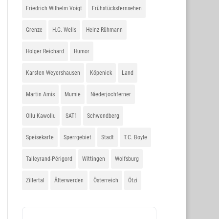
Friedrich Wilhelm Voigt
Frühstücksfernsehen
Grenze
H.G. Wells
Heinz Rühmann
Holger Reichard
Humor
Karsten Weyershausen
Köpenick
Land
Martin Amis
Mumie
Niederjochferner
Ollu Kawollu
SAT1
Schwendberg
Speisekarte
Sperrgebiet
Stadt
T.C. Boyle
Talleyrand-Périgord
Wittingen
Wolfsburg
Zillertal
Älterwerden
Österreich
Ötzi