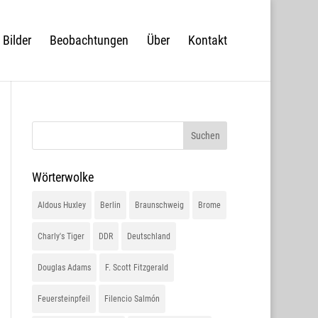
Bilder
Beobachtungen
Über
Kontakt
Wörterwolke
Aldous Huxley
Berlin
Braunschweig
Brome
Charly's Tiger
DDR
Deutschland
Douglas Adams
F. Scott Fitzgerald
Feuersteinpfeil
Filencio Salmón