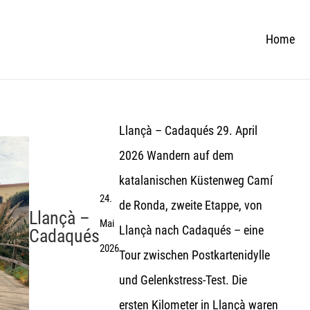
Home
Llançà – Cadaqués 29. April
2026 Wandern auf dem
katalanischen Küstenweg Camí
24.
de Ronda, zweite Etappe, von
Llançà –
Mai
Llançà nach Cadaqués – eine
Cadaqués
2026
Tour zwischen Postkartenidylle
und Gelenkstress-Test. Die
ersten Kilometer in Llançà waren