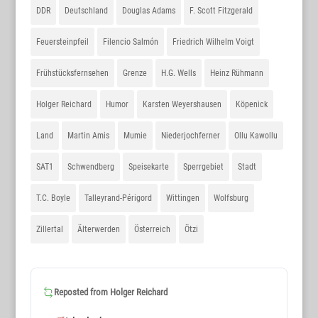
DDR
Deutschland
Douglas Adams
F. Scott Fitzgerald
Feuersteinpfeil
Filencio Salmón
Friedrich Wilhelm Voigt
Frühstücksfernsehen
Grenze
H.G. Wells
Heinz Rühmann
Holger Reichard
Humor
Karsten Weyershausen
Köpenick
Land
Martin Amis
Mumie
Niederjochferner
Ollu Kawollu
SAT1
Schwendberg
Speisekarte
Sperrgebiet
Stadt
T.C. Boyle
Talleyrand-Périgord
Wittingen
Wolfsburg
Zillertal
Älterwerden
Österreich
Ötzi
Reposted from
Holger Reichard