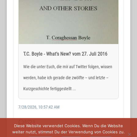
Holger Reichard
E-Mail:
post@wortmax.net
RECHTLICHES
Impressum
T.C. Boyle - What's New? vom 27. Juli 2016
Datenschutz
Wie die unter Euch, die mir auf Twitter folgen, wissen
werden, habe ich gerade die zwölfte – und letzte –
SOCIAL MEDIA
Kurzgeschichte fertiggestellt ...
7/28/2026, 10:57:42 AM
0
3
Diese Website verwendet Cookies. Wenn Du die Website
weiter nutzt, stimmst Du der Verwendung von Cookies zu.