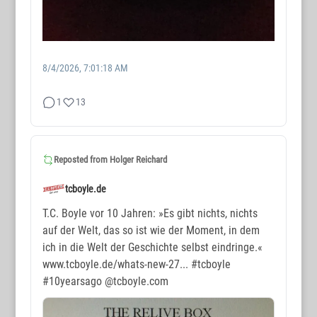
8/4/2026, 7:01:18 AM
1
13
WORTMAX
www.wortmax.de
Reposted from
Holger Reichard
Buchvorstellungen und Beobachtungen
tcboyle.de
www.wortmax.com
T.C. Boyle vor 10 Jahren: »Es gibt nichts, nichts
auf der Welt, das so ist wie der Moment, in dem
Das Kreativ-Netzwerk
ich in die Welt der Geschichte selbst eindringe.«
www.tcboyle.de/whats-new-27...
#tcboyle
KONTAKT
#10yearsago
@tcboyle.com
www.wortmax.net