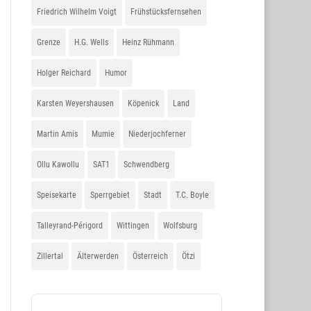
Friedrich Wilhelm Voigt
Frühstücksfernsehen
Grenze
H.G. Wells
Heinz Rühmann
Holger Reichard
Humor
Karsten Weyershausen
Köpenick
Land
Martin Amis
Mumie
Niederjochferner
Ollu Kawollu
SAT1
Schwendberg
Speisekarte
Sperrgebiet
Stadt
T.C. Boyle
Talleyrand-Périgord
Wittingen
Wolfsburg
Zillertal
Älterwerden
Österreich
Ötzi