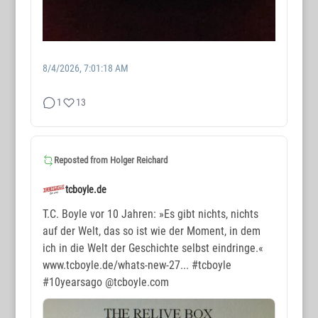
8/4/2026, 7:01:18 AM
1
13
WORTMAX
www.wortmax.de
Reposted from
Holger Reichard
Buchvorstellungen und Beobachtungen
tcboyle.de
www.wortmax.com
T.C. Boyle vor 10 Jahren: »Es gibt nichts, nichts
auf der Welt, das so ist wie der Moment, in dem
Das Kreativ-Netzwerk
ich in die Welt der Geschichte selbst eindringe.«
www.tcboyle.de/whats-new-27...
#tcboyle
KONTAKT
#10yearsago
@tcboyle.com
www.wortmax.net