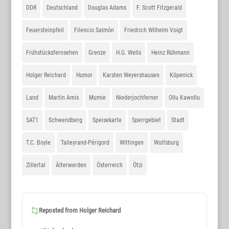
DDR
Deutschland
Douglas Adams
F. Scott Fitzgerald
Feuersteinpfeil
Filencio Salmón
Friedrich Wilhelm Voigt
Frühstücksfernsehen
Grenze
H.G. Wells
Heinz Rühmann
Holger Reichard
Humor
Karsten Weyershausen
Köpenick
Land
Martin Amis
Mumie
Niederjochferner
Ollu Kawollu
SAT1
Schwendberg
Speisekarte
Sperrgebiet
Stadt
T.C. Boyle
Talleyrand-Périgord
Wittingen
Wolfsburg
Zillertal
Älterwerden
Österreich
Ötzi
Reposted from
Holger Reichard