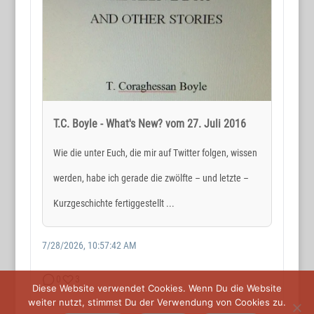
Holger Reichard
E-Mail:
post@wortmax.net
RECHTLICHES
Impressum
T.C. Boyle - What's New? vom 27. Juli 2016
Datenschutz
Wie die unter Euch, die mir auf Twitter folgen, wissen
werden, habe ich gerade die zwölfte – und letzte –
SOCIAL MEDIA
Kurzgeschichte fertiggestellt ...
7/28/2026, 10:57:42 AM
0
3
Diese Website verwendet Cookies. Wenn Du die Website
weiter nutzt, stimmst Du der Verwendung von Cookies zu.