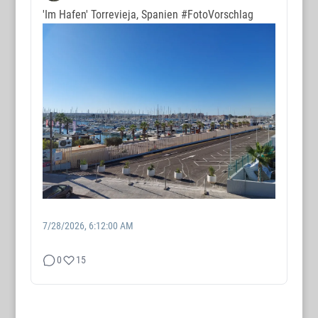
'Im Hafen' Torrevieja, Spanien
#FotoVorschlag
7/28/2026, 6:12:00 AM
0
15