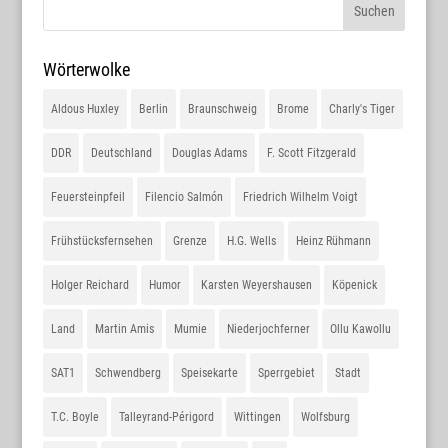
Wörterwolke
Aldous Huxley
Berlin
Braunschweig
Brome
Charly's Tiger
DDR
Deutschland
Douglas Adams
F. Scott Fitzgerald
Feuersteinpfeil
Filencio Salmón
Friedrich Wilhelm Voigt
Frühstücksfernsehen
Grenze
H.G. Wells
Heinz Rühmann
Holger Reichard
Humor
Karsten Weyershausen
Köpenick
Land
Martin Amis
Mumie
Niederjochferner
Ollu Kawollu
SAT1
Schwendberg
Speisekarte
Sperrgebiet
Stadt
T.C. Boyle
Talleyrand-Périgord
Wittingen
Wolfsburg