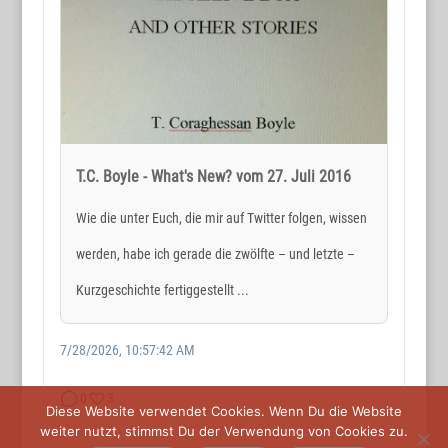
Holger Reichard
E-Mail:
post@wortmax.net
RECHTLICHES
Impressum
T.C. Boyle - What's New? vom 27. Juli 2016
Datenschutz
Wie die unter Euch, die mir auf Twitter folgen, wissen
werden, habe ich gerade die zwölfte – und letzte –
SOCIAL MEDIA
Kurzgeschichte fertiggestellt ...
7/28/2026, 10:57:42 AM
0
3
Diese Website verwendet Cookies. Wenn Du die Website
weiter nutzt, stimmst Du der Verwendung von Cookies zu.