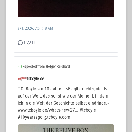
8/4/2026, 7:01:18 AM
1
13
WORTMAX
www.wortmax.de
Reposted from
Holger Reichard
Buchvorstellungen und Beobachtungen
tcboyle.de
www.wortmax.com
T.C. Boyle vor 10 Jahren: »Es gibt nichts, nichts
auf der Welt, das so ist wie der Moment, in dem
Das Kreativ-Netzwerk
ich in die Welt der Geschichte selbst eindringe.«
www.tcboyle.de/whats-new-27...
#tcboyle
KONTAKT
#10yearsago
@tcboyle.com
www.wortmax.net