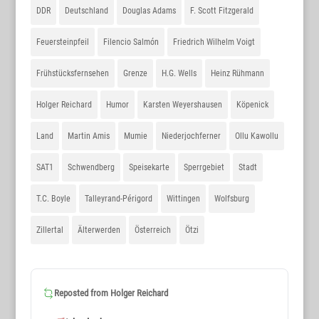
DDR
Deutschland
Douglas Adams
F. Scott Fitzgerald
Feuersteinpfeil
Filencio Salmón
Friedrich Wilhelm Voigt
Frühstücksfernsehen
Grenze
H.G. Wells
Heinz Rühmann
Holger Reichard
Humor
Karsten Weyershausen
Köpenick
Land
Martin Amis
Mumie
Niederjochferner
Ollu Kawollu
SAT1
Schwendberg
Speisekarte
Sperrgebiet
Stadt
T.C. Boyle
Talleyrand-Périgord
Wittingen
Wolfsburg
Zillertal
Älterwerden
Österreich
Ötzi
Reposted from
Holger Reichard