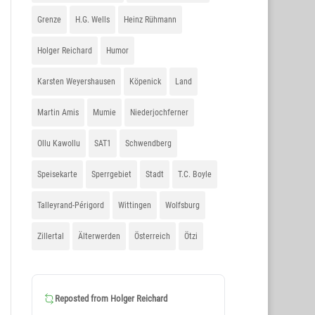
Grenze
H.G. Wells
Heinz Rühmann
Holger Reichard
Humor
Karsten Weyershausen
Köpenick
Land
Martin Amis
Mumie
Niederjochferner
Ollu Kawollu
SAT1
Schwendberg
Speisekarte
Sperrgebiet
Stadt
T.C. Boyle
Talleyrand-Périgord
Wittingen
Wolfsburg
Zillertal
Älterwerden
Österreich
Ötzi
Reposted from
Holger Reichard