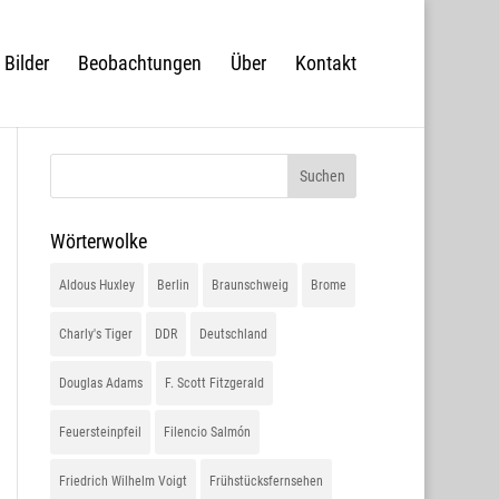
Bilder
Beobachtungen
Über
Kontakt
Wörterwolke
Aldous Huxley
Berlin
Braunschweig
Brome
Charly's Tiger
DDR
Deutschland
Douglas Adams
F. Scott Fitzgerald
Feuersteinpfeil
Filencio Salmón
Friedrich Wilhelm Voigt
Frühstücksfernsehen