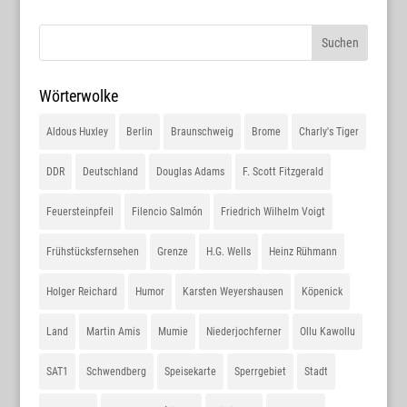
Wörterwolke
Aldous Huxley
Berlin
Braunschweig
Brome
Charly's Tiger
DDR
Deutschland
Douglas Adams
F. Scott Fitzgerald
Feuersteinpfeil
Filencio Salmón
Friedrich Wilhelm Voigt
Frühstücksfernsehen
Grenze
H.G. Wells
Heinz Rühmann
Holger Reichard
Humor
Karsten Weyershausen
Köpenick
Land
Martin Amis
Mumie
Niederjochferner
Ollu Kawollu
SAT1
Schwendberg
Speisekarte
Sperrgebiet
Stadt