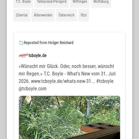
T.C. Boyle
Talleyrand-Périgord
Wittingen
Wolfsburg
Zillertal
Älterwerden
Österreich
Ötzi
Reposted from
Holger Reichard
tcboyle.de
»Wünscht mir Glück. Oder, noch besser, wünscht
mir Regen.« T.C. Boyle - What's New vom 31. Juli
2026. www.tcboyle.de/whats-new-31...
#tcboyle
@tcboyle.com