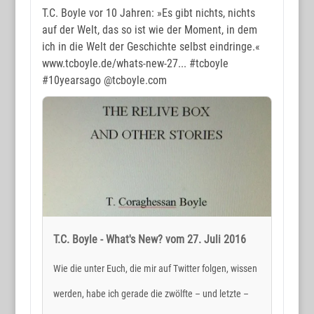
www.wortmax.com
T.C. Boyle vor 10 Jahren: »Es gibt nichts, nichts
auf der Welt, das so ist wie der Moment, in dem
Das Kreativ-Netzwerk
ich in die Welt der Geschichte selbst eindringe.«
www.tcboyle.de/whats-new-27...
#tcboyle
KONTAKT
#10yearsago
@tcboyle.com
www.wortmax.net
Holger Reichard
E-Mail:
post@wortmax.net
RECHTLICHES
Impressum
T.C. Boyle - What's New? vom 27. Juli 2016
Datenschutz
Wie die unter Euch, die mir auf Twitter folgen, wissen
werden, habe ich gerade die zwölfte – und letzte –
SOCIAL MEDIA