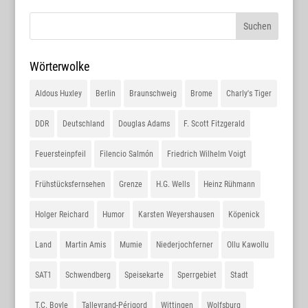
Wörterwolke
Aldous Huxley
Berlin
Braunschweig
Brome
Charly's Tiger
DDR
Deutschland
Douglas Adams
F. Scott Fitzgerald
Feuersteinpfeil
Filencio Salmón
Friedrich Wilhelm Voigt
Frühstücksfernsehen
Grenze
H.G. Wells
Heinz Rühmann
Holger Reichard
Humor
Karsten Weyershausen
Köpenick
Land
Martin Amis
Mumie
Niederjochferner
Ollu Kawollu
SAT1
Schwendberg
Speisekarte
Sperrgebiet
Stadt
T.C. Boyle
Talleyrand-Périgord
Wittingen
Wolfsburg