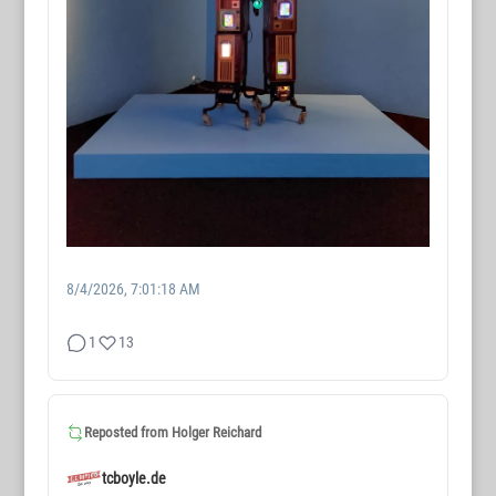
8/4/2026, 7:01:18 AM
1
13
WORTMAX
www.wortmax.de
Reposted from
Holger Reichard
Buchvorstellungen und Beobachtungen
tcboyle.de