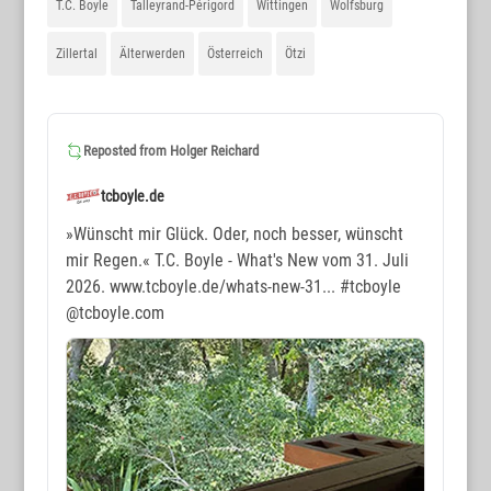
T.C. Boyle
Talleyrand-Périgord
Wittingen
Wolfsburg
Zillertal
Älterwerden
Österreich
Ötzi
Reposted from
Holger Reichard
tcboyle.de
»Wünscht mir Glück. Oder, noch besser, wünscht
mir Regen.« T.C. Boyle - What's New vom 31. Juli
2026. www.tcboyle.de/whats-new-31...
#tcboyle
@tcboyle.com