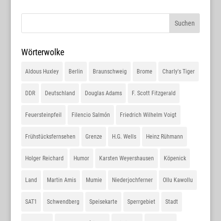
Wörterwolke
Aldous Huxley
Berlin
Braunschweig
Brome
Charly's Tiger
DDR
Deutschland
Douglas Adams
F. Scott Fitzgerald
Feuersteinpfeil
Filencio Salmón
Friedrich Wilhelm Voigt
Frühstücksfernsehen
Grenze
H.G. Wells
Heinz Rühmann
Holger Reichard
Humor
Karsten Weyershausen
Köpenick
Land
Martin Amis
Mumie
Niederjochferner
Ollu Kawollu
SAT1
Schwendberg
Speisekarte
Sperrgebiet
Stadt