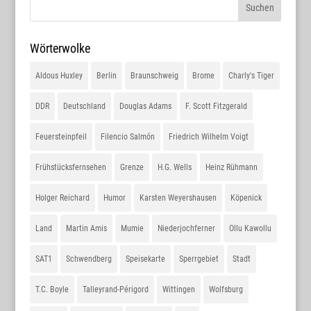
Wörterwolke
Aldous Huxley
Berlin
Braunschweig
Brome
Charly's Tiger
DDR
Deutschland
Douglas Adams
F. Scott Fitzgerald
Feuersteinpfeil
Filencio Salmón
Friedrich Wilhelm Voigt
Frühstücksfernsehen
Grenze
H.G. Wells
Heinz Rühmann
Holger Reichard
Humor
Karsten Weyershausen
Köpenick
Land
Martin Amis
Mumie
Niederjochferner
Ollu Kawollu
SAT1
Schwendberg
Speisekarte
Sperrgebiet
Stadt
T.C. Boyle
Talleyrand-Périgord
Wittingen
Wolfsburg