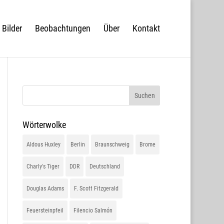
Bilder
Beobachtungen
Über
Kontakt
Wörterwolke
Aldous Huxley
Berlin
Braunschweig
Brome
Charly's Tiger
DDR
Deutschland
Douglas Adams
F. Scott Fitzgerald
Feuersteinpfeil
Filencio Salmón