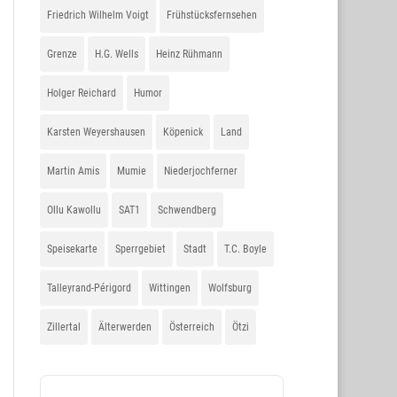
Friedrich Wilhelm Voigt
Frühstücksfernsehen
Grenze
H.G. Wells
Heinz Rühmann
Holger Reichard
Humor
Karsten Weyershausen
Köpenick
Land
Martin Amis
Mumie
Niederjochferner
Ollu Kawollu
SAT1
Schwendberg
Speisekarte
Sperrgebiet
Stadt
T.C. Boyle
Talleyrand-Périgord
Wittingen
Wolfsburg
Zillertal
Älterwerden
Österreich
Ötzi