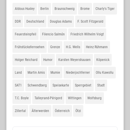
Aldous Huxley
Berlin
Braunschweig
Brome
Charly's Tiger
DDR
Deutschland
Douglas Adams
F. Scott Fitzgerald
Feuersteinpfeil
Filencio Salmón
Friedrich Wilhelm Voigt
Frühstücksfernsehen
Grenze
H.G. Wells
Heinz Rühmann
Holger Reichard
Humor
Karsten Weyershausen
Köpenick
Land
Martin Amis
Mumie
Niederjochferner
Ollu Kawollu
SAT1
Schwendberg
Speisekarte
Sperrgebiet
Stadt
T.C. Boyle
Talleyrand-Périgord
Wittingen
Wolfsburg
Zillertal
Älterwerden
Österreich
Ötzi