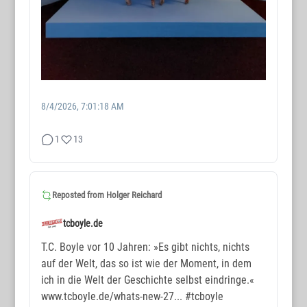
8/4/2026, 7:01:18 AM
1
13
WORTMAX
www.wortmax.de
Reposted from
Holger Reichard
Buchvorstellungen und Beobachtungen
tcboyle.de
www.wortmax.com
T.C. Boyle vor 10 Jahren: »Es gibt nichts, nichts
auf der Welt, das so ist wie der Moment, in dem
Das Kreativ-Netzwerk
ich in die Welt der Geschichte selbst eindringe.«
www.tcboyle.de/whats-new-27...
#tcboyle