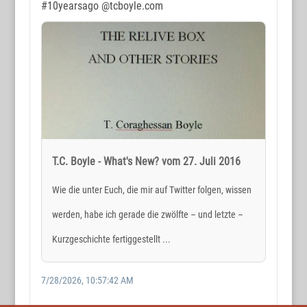
KONTAKT
#10yearsago
@tcboyle.com
www.wortmax.net
Holger Reichard
E-Mail:
post@wortmax.net
RECHTLICHES
Impressum
T.C. Boyle - What's New? vom 27. Juli 2016
Datenschutz
Wie die unter Euch, die mir auf Twitter folgen, wissen
werden, habe ich gerade die zwölfte – und letzte –
SOCIAL MEDIA
Kurzgeschichte fertiggestellt ...
7/28/2026, 10:57:42 AM