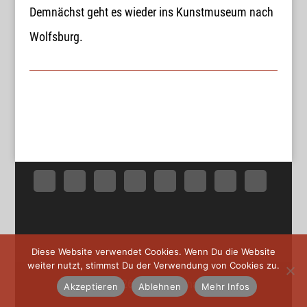
E-Mail:
post@wortmax.net
Demnächst geht es wieder ins Kunstmuseum nach
Wolfsburg.
RECHTLICHES
Impressum
Datenschutz
SOCIAL MEDIA
Diese Website verwendet Cookies. Wenn Du die Website
weiter nutzt, stimmst Du der Verwendung von Cookies zu.
© 2026 Holger Reichard
Akzeptieren
Ablehnen
Mehr Infos