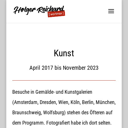
WORTMAX
www.wortmax.de
Kunst
Buchvorstellungen und Beobachtungen
April 2017 bis November 2023
www.wortmax.com
Das Kreativ-Netzwerk
Besuche in Gemälde- und Kunstgalerien
KONTAKT
(Amsterdam, Dresden, Wien, Köln, Berlin, München,
www.wortmax.net
Braunschweig, Wolfsburg) stehen des Öfteren auf
Holger Reichard
dem Programm. Fotografiert habe ich dort selten.